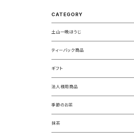
CATEGORY
土山一晩ほうじ
土山一晩ほうじ 木蘭（もくらん）
ティーバック商品
土山一晩ほうじ 路考（ろこう）
緑茶のティーバック
ギフト
土山一晩ほうじフィナンシェ
和紅茶のティーバック
かぶせ茶
法人様用商品
ほうじ茶のティーバック
和紅茶とフィナンシェ
微粉末かぶせ茶
季節のお茶
土山一晩ほうじティーバッグ
フィナンシェ
微粉末ほうじ茶
新茶
抹茶