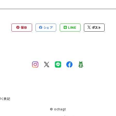
保存
シェア
LINE
ポスト
づく表記
© ochagt