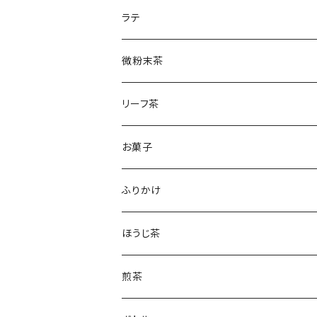
土山一晩ほうじ
微粉末和紅茶
刈下茶
ラテ
水出しかぶせ茶
微粉末茶
かぶせ茶
リーフ茶
ほうじ茶
お菓子
和紅茶
フィナンシェ
ふりかけ
ほうじ茶
煎茶