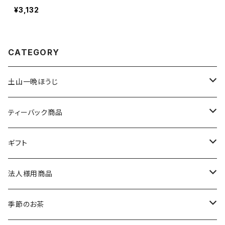
¥3,132
CATEGORY
土山一晩ほうじ
土山一晩ほうじ 木蘭（もくらん）
ティーバック商品
土山一晩ほうじ 路考（ろこう）
緑茶のティーバック
ギフト
土山一晩ほうじフィナンシェ
和紅茶のティーバック
かぶせ茶
法人様用商品
ほうじ茶のティーバック
和紅茶とフィナンシェ
微粉末かぶせ茶
季節のお茶