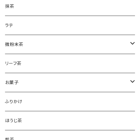
土山一晩ほうじティーバッグ
フィナンシェ
微粉末ほうじ茶
新茶
抹茶
土山一晩ほうじ
微粉末和紅茶
刈下茶
ラテ
水出しかぶせ茶
微粉末茶
かぶせ茶
リーフ茶
ほうじ茶
お菓子
和紅茶
フィナンシェ
ふりかけ
ほうじ茶
煎茶