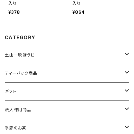
入り
入り
¥378
¥864
CATEGORY
土山一晩ほうじ
土山一晩ほうじ 木蘭（もくらん）
ティーバック商品
土山一晩ほうじ 路考（ろこう）
緑茶のティーバック
ギフト
土山一晩ほうじフィナンシェ
和紅茶のティーバック
かぶせ茶
法人様用商品
ほうじ茶のティーバック
和紅茶とフィナンシェ
微粉末かぶせ茶
季節のお茶