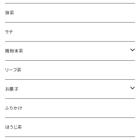
土山一晩ほうじティーバッグ
フィナンシェ
微粉末ほうじ茶
新茶
抹茶
土山一晩ほうじ
微粉末和紅茶
刈下茶
ラテ
水出しかぶせ茶
微粉末茶
かぶせ茶
リーフ茶
ほうじ茶
お菓子
和紅茶
フィナンシェ
ふりかけ
ほうじ茶