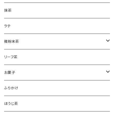
土山一晩ほうじティーバッグ
フィナンシェ
微粉末ほうじ茶
新茶
抹茶
土山一晩ほうじ
微粉末和紅茶
刈下茶
ラテ
水出しかぶせ茶
微粉末茶
かぶせ茶
リーフ茶
ほうじ茶
お菓子
和紅茶
フィナンシェ
ふりかけ
ほうじ茶