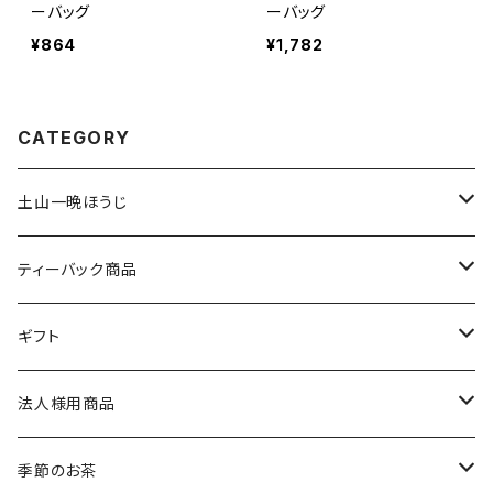
ーバッグ
ーバッグ
¥864
¥1,782
CATEGORY
土山一晩ほうじ
土山一晩ほうじ 木蘭（もくらん）
ティーバック商品
土山一晩ほうじ 路考（ろこう）
緑茶のティーバック
ギフト
土山一晩ほうじフィナンシェ
和紅茶のティーバック
かぶせ茶
法人様用商品
ほうじ茶のティーバック
和紅茶とフィナンシェ
微粉末かぶせ茶
季節のお茶