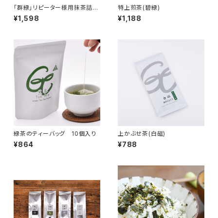
「群緑」リピーター様用抹茶詰め
特上煎茶(碧緑)
替え
¥1,598
¥1,188
緑茶のティーバッグ 10個入り
上かぶせ茶(白磁)
¥864
¥788