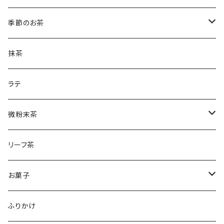
ほうじ茶のティーバック
和紅茶とフィナンシェ
微粉末かぶせ茶
季節のお茶
土山一晩ほうじティーバッグ
フィナンシェ
微粉末ほうじ茶
新茶
抹茶
土山一晩ほうじ
微粉末和紅茶
刈下茶
ラテ
水出しかぶせ茶
微粉末茶
かぶせ茶
リーフ茶
ほうじ茶
お菓子
和紅茶
フィナンシェ
ふりかけ