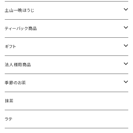
土山一晩ほうじ
土山一晩ほうじ 木蘭（もくらん）
ティーバック商品
土山一晩ほうじ 路考（ろこう）
緑茶のティーバック
ギフト
土山一晩ほうじフィナンシェ
和紅茶のティーバック
かぶせ茶
法人様用商品
ほうじ茶のティーバック
和紅茶とフィナンシェ
微粉末かぶせ茶
季節のお茶
土山一晩ほうじティーバッグ
フィナンシェ
微粉末ほうじ茶
新茶
抹茶
土山一晩ほうじ
微粉末和紅茶
刈下茶
ラテ