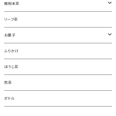
水出しかぶせ茶
微粉末茶
かぶせ茶
リーフ茶
ほうじ茶
お菓子
和紅茶
フィナンシェ
ふりかけ
ほうじ茶
煎茶
ボトル