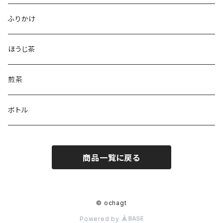
和紅茶
フィナンシェ
ふりかけ
ほうじ茶
煎茶
ボトル
商品一覧に戻る
© ochagt
Powered by