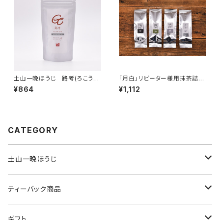
土山一晩ほうじ 路考(ろこう）
「月白」リピーター様用抹茶詰め
リーフ
替え
¥864
¥1,112
CATEGORY
土山一晩ほうじ
土山一晩ほうじ 木蘭（もくらん）
ティーバック商品
土山一晩ほうじ 路考（ろこう）
緑茶のティーバック
ギフト