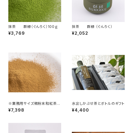
抹茶 群緑（ぐんろく）100ｇ
抹茶 群緑 （ぐんろく）
¥3,769
¥2,052
※業務用サイズ微粉末和紅茶5
水出しかぶせ茶とボトルのギフト
00ｇ
¥7,398
¥4,400