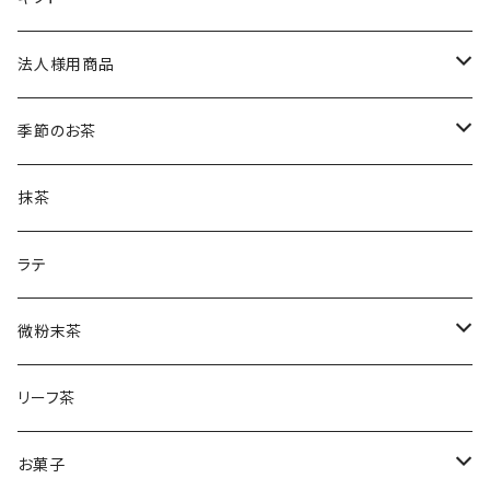
土山一晩ほうじフィナンシェ
和紅茶のティーバック
かぶせ茶
法人様用商品
ほうじ茶のティーバック
和紅茶とフィナンシェ
微粉末かぶせ茶
季節のお茶
土山一晩ほうじティーバッグ
フィナンシェ
微粉末ほうじ茶
新茶
抹茶
土山一晩ほうじ
微粉末和紅茶
刈下茶
ラテ
水出しかぶせ茶
微粉末茶
かぶせ茶
リーフ茶
ほうじ茶
お菓子