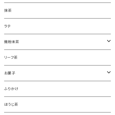
土山一晩ほうじティーバッグ
フィナンシェ
微粉末ほうじ茶
新茶
抹茶
土山一晩ほうじ
微粉末和紅茶
刈下茶
ラテ
水出しかぶせ茶
微粉末茶
かぶせ茶
リーフ茶
ほうじ茶
お菓子
和紅茶
フィナンシェ
ふりかけ
ほうじ茶