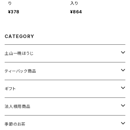
り
入り
¥378
¥864
CATEGORY
土山一晩ほうじ
土山一晩ほうじ 木蘭（もくらん）
ティーバック商品
土山一晩ほうじ 路考（ろこう）
緑茶のティーバック
ギフト
土山一晩ほうじフィナンシェ
和紅茶のティーバック
かぶせ茶
法人様用商品
ほうじ茶のティーバック
和紅茶とフィナンシェ
微粉末かぶせ茶
季節のお茶