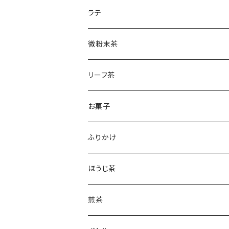
土山一晩ほうじ
微粉末和紅茶
刈下茶
ラテ
水出しかぶせ茶
微粉末茶
かぶせ茶
リーフ茶
ほうじ茶
お菓子
和紅茶
フィナンシェ
ふりかけ
ほうじ茶
煎茶