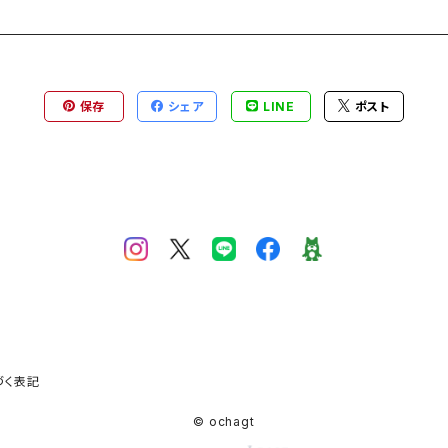
保存
シェア
LINE
ポスト
づく表記
© ochagt