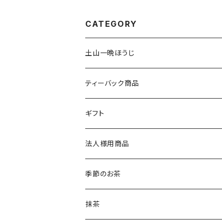
CATEGORY
土山一晩ほうじ
土山一晩ほうじ 木蘭（もくらん）
ティーバック商品
土山一晩ほうじ 路考（ろこう）
緑茶のティーバック
ギフト
土山一晩ほうじフィナンシェ
和紅茶のティーバック
かぶせ茶
法人様用商品
ほうじ茶のティーバック
和紅茶とフィナンシェ
微粉末かぶせ茶
季節のお茶
土山一晩ほうじティーバッグ
フィナンシェ
微粉末ほうじ茶
新茶
抹茶