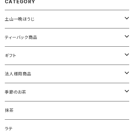
CATEGORY
土山一晩ほうじ
土山一晩ほうじ 木蘭（もくらん）
ティーバック商品
土山一晩ほうじ 路考（ろこう）
緑茶のティーバック
ギフト
土山一晩ほうじフィナンシェ
和紅茶のティーバック
かぶせ茶
法人様用商品
ほうじ茶のティーバック
和紅茶とフィナンシェ
微粉末かぶせ茶
季節のお茶
土山一晩ほうじティーバッグ
フィナンシェ
微粉末ほうじ茶
新茶
抹茶
土山一晩ほうじ
微粉末和紅茶
刈下茶
ラテ