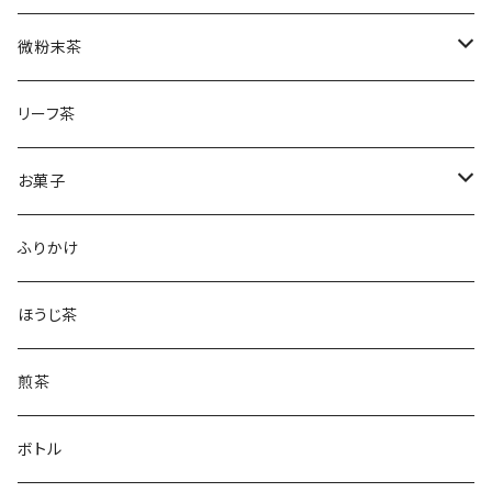
水出しかぶせ茶
微粉末茶
かぶせ茶
リーフ茶
ほうじ茶
お菓子
和紅茶
フィナンシェ
ふりかけ
ほうじ茶
煎茶
ボトル