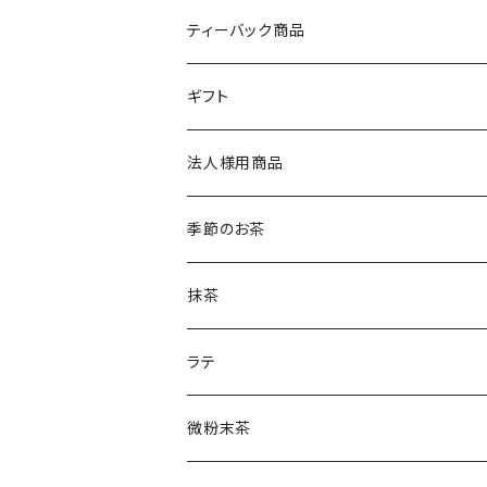
土山一晩ほうじ 木蘭（もくらん）
ティーバック商品
土山一晩ほうじ 路考（ろこう）
緑茶のティーバック
ギフト
土山一晩ほうじフィナンシェ
和紅茶のティーバック
かぶせ茶
法人様用商品
ほうじ茶のティーバック
和紅茶とフィナンシェ
微粉末かぶせ茶
季節のお茶
土山一晩ほうじティーバッグ
フィナンシェ
微粉末ほうじ茶
新茶
抹茶
土山一晩ほうじ
微粉末和紅茶
刈下茶
ラテ
水出しかぶせ茶
微粉末茶