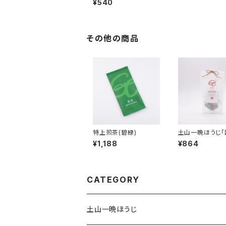
¥540
その他の商品
特上煎茶(碧緑)
土山一晩ほうじ「
ティーバッグ
¥1,188
¥864
CATEGORY
土山一晩ほうじ