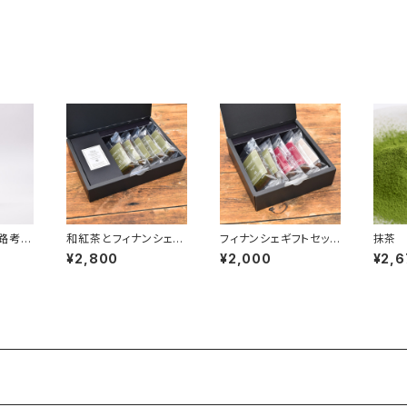
路考」
和紅茶とフィナンシェの
フィナンシェギフトセット
抹茶
ギフト
（５個入り）
く）10
¥2,800
¥2,000
¥2,6