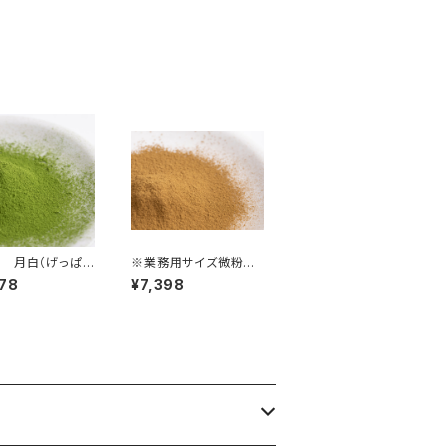
 月白（げっぱ
※業務用サイズ微粉末
0ｇ
和紅茶500ｇ
78
¥7,398