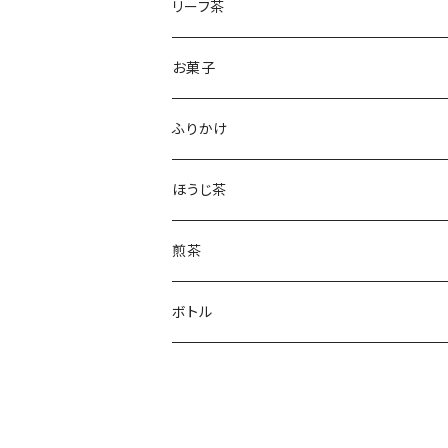
かぶせ茶
リーフ茶
ほうじ茶
お菓子
和紅茶
フィナンシェ
ふりかけ
ほうじ茶
煎茶
ボトル