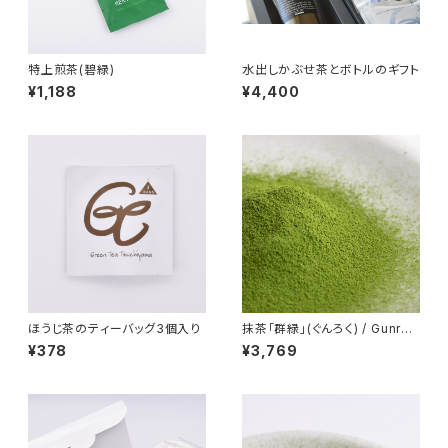
特上煎茶(碧緑)
水出しかぶせ茶とボトルのギフト
¥1,188
¥4,400
ほうじ茶のティーバッグ3個入り
抹茶「群緑」(ぐんろく) / Gunrok
u / 100ｇ
¥378
¥3,769