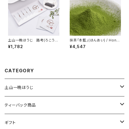
土山一晩ほうじ 路考(ろこう）
抹茶「本藍」(ほんあい) / Hon-A
ドリップバッグギフト
i / 100g
¥1,782
¥4,547
CATEGORY
土山一晩ほうじ
土山一晩ほうじ 木蘭（もくらん）
ティーバック商品
土山一晩ほうじ 路考（ろこう）
緑茶のティーバック
ギフト