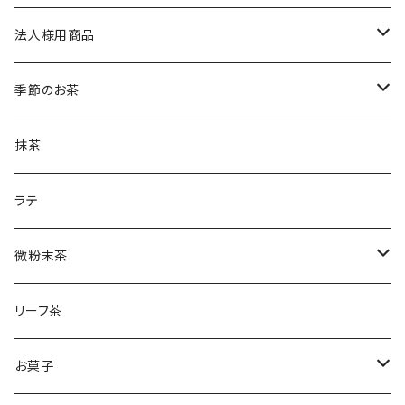
土山一晩ほうじフィナンシェ
和紅茶のティーバック
かぶせ茶
法人様用商品
ほうじ茶のティーバック
和紅茶とフィナンシェ
微粉末かぶせ茶
季節のお茶
土山一晩ほうじティーバッグ
フィナンシェ
微粉末ほうじ茶
新茶
抹茶
土山一晩ほうじ
微粉末和紅茶
刈下茶
ラテ
水出しかぶせ茶
微粉末茶
かぶせ茶
リーフ茶
ほうじ茶
お菓子