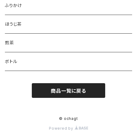
和紅茶
フィナンシェ
ふりかけ
ほうじ茶
煎茶
ボトル
商品一覧に戻る
© ochagt
Powered by