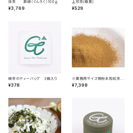
抹茶 群緑（ぐんろく）100ｇ
上煎茶(萌黄)
¥3,769
¥529
緑茶のティーバッグ ３個入り
※業務用サイズ微粉末和紅茶5
00ｇ
¥378
¥7,398