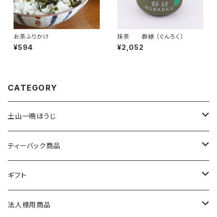
お茶ふりかけ
抹茶 群緑 （ぐんろく）
¥594
¥2,052
CATEGORY
土山一晩ほうじ
土山一晩ほうじ 木蘭（もくらん）
ティーバック商品
土山一晩ほうじ 路考（ろこう）
緑茶のティーバック
ギフト
土山一晩ほうじフィナンシェ
和紅茶のティーバック
かぶせ茶
法人様用商品