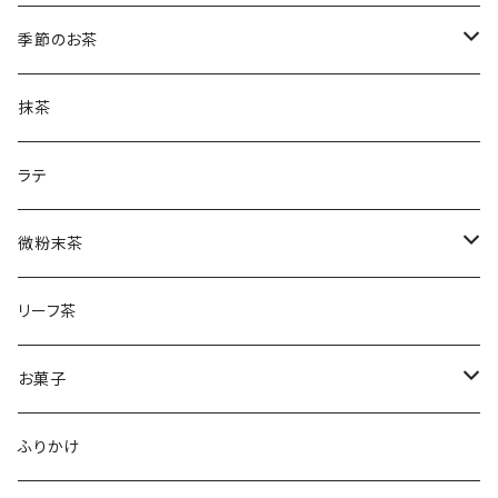
ほうじ茶のティーバック
和紅茶とフィナンシェ
微粉末かぶせ茶
季節のお茶
土山一晩ほうじティーバッグ
フィナンシェ
微粉末ほうじ茶
新茶
抹茶
土山一晩ほうじ
微粉末和紅茶
刈下茶
ラテ
水出しかぶせ茶
微粉末茶
かぶせ茶
リーフ茶
ほうじ茶
お菓子
和紅茶
フィナンシェ
ふりかけ