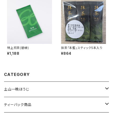
特上煎茶(碧緑)
抹茶「本藍」スティック5本入り
¥1,188
¥864
CATEGORY
土山一晩ほうじ
土山一晩ほうじ 木蘭（もくらん）
ティーバック商品