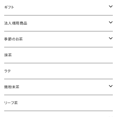
土山一晩ほうじ 路考（ろこう）
緑茶のティーバック
ギフト
土山一晩ほうじフィナンシェ
和紅茶のティーバック
かぶせ茶
法人様用商品
ほうじ茶のティーバック
和紅茶とフィナンシェ
微粉末かぶせ茶
季節のお茶
土山一晩ほうじティーバッグ
フィナンシェ
微粉末ほうじ茶
新茶
抹茶
土山一晩ほうじ
微粉末和紅茶
刈下茶
ラテ
水出しかぶせ茶
微粉末茶
かぶせ茶
リーフ茶