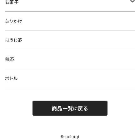
ほうじ茶
お菓子
和紅茶
フィナンシェ
ふりかけ
ほうじ茶
煎茶
ボトル
商品一覧に戻る
© ochagt