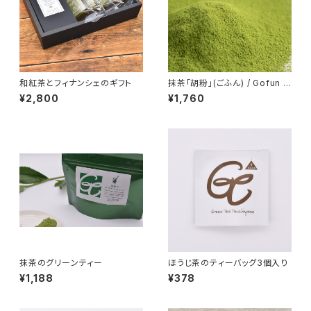
和紅茶とフィナンシェのギフト
抹茶「胡粉」(ごふん) / Gofun /
100g
¥2,800
¥1,760
抹茶のグリーンティー
ほうじ茶のティーバッグ3個入り
¥1,188
¥378