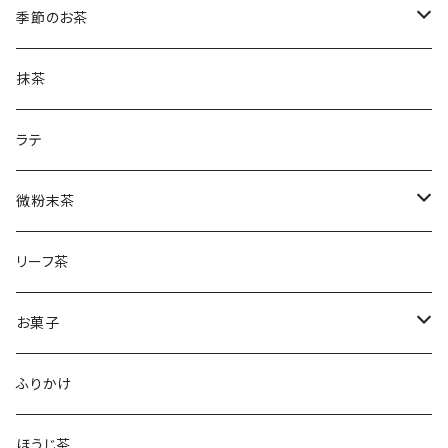
ほうじ茶のティーバック
和紅茶とフィナンシェ
微粉末かぶせ茶
季節のお茶
土山一晩ほうじティーバッグ
フィナンシェ
微粉末ほうじ茶
新茶
抹茶
土山一晩ほうじ
微粉末和紅茶
刈下茶
ラテ
水出しかぶせ茶
微粉末茶
かぶせ茶
リーフ茶
ほうじ茶
お菓子
和紅茶
フィナンシェ
ふりかけ
ほうじ茶