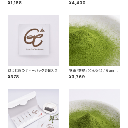
¥1,188
¥4,400
ほうじ茶のティーバッグ3個入り
抹茶「群緑」(ぐんろく) / Gunrok
u / 100ｇ
¥378
¥3,769