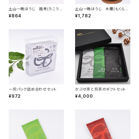
土山一晩ほうじ 路考(ろこう）
土山一晩ほうじ 木蘭(もくら
リーフ
ん）
¥864
¥1,782
一煎パック詰め合わせセット
かぶせ茶と煎茶のギフトセット
¥972
¥4,000