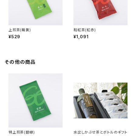
上煎茶(萌黄)
和紅茶(紅赤)
¥529
¥1,091
その他の商品
特上煎茶(碧緑)
水出しかぶせ茶とボトルのギフト