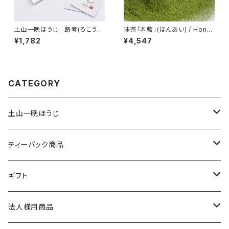
土山一晩ほうじ 路考(ろこう）
抹茶「本藍」(ほんあい) / Hon-A
ドリップバッグギフト
i / 100g
¥1,782
¥4,547
CATEGORY
土山一晩ほうじ
土山一晩ほうじ 木蘭（もくらん）
ティーバック商品
土山一晩ほうじ 路考（ろこう）
緑茶のティーバック
ギフト
土山一晩ほうじフィナンシェ
和紅茶のティーバック
かぶせ茶
法人様用商品